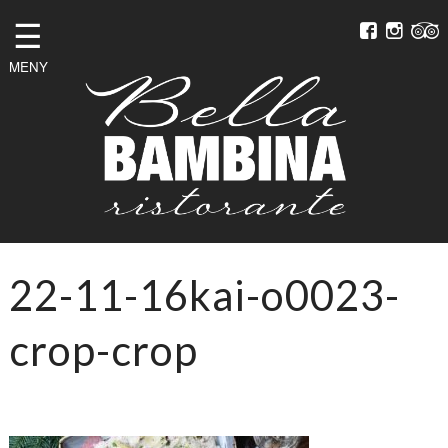
☰
MENY
22-11-16kai-o0023-
crop-crop